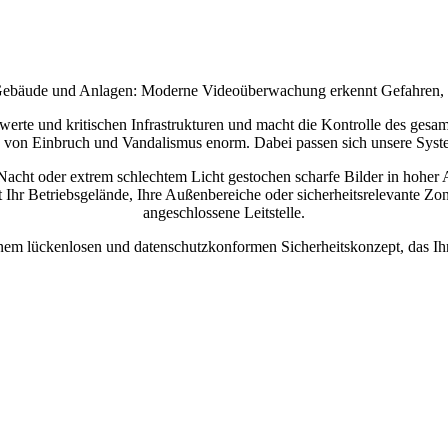
ebäude und Anlagen: Moderne Videoüberwachung erkennt Gefahren, b
werte und kritischen Infrastrukturen und macht die Kontrolle des gesam
o von Einbruch und Vandalismus enorm. Dabei passen sich unsere Syst
Nacht oder extrem schlechtem Licht gestochen scharfe Bilder in hoher A
ugt Ihr Betriebsgelände, Ihre Außenbereiche oder sicherheitsrelevante Z
angeschlossene Leitstelle.
nem lückenlosen und datenschutzkonformen Sicherheitskonzept, das Ihre i